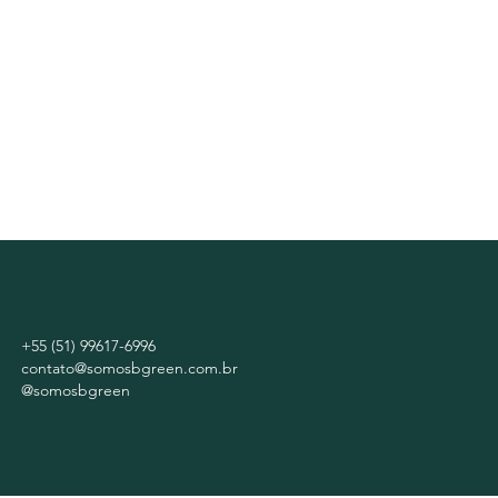
+55 (51) 99617-6996
contato@somosbgreen.com.br
@somosbgreen