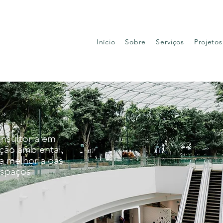
Início
Sobre
Serviços
Projetos
nsultoria em
ação ambiental,
a melhoria das
espaços