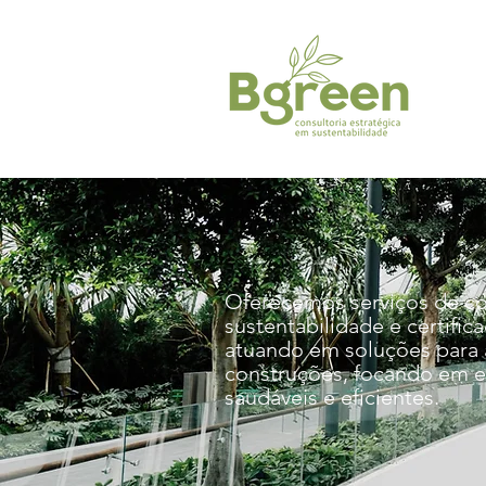
Oferecemos serviços de co
sustentabilidade e certific
atuando em soluções para 
construções, focando em 
saudáveis e eficientes.